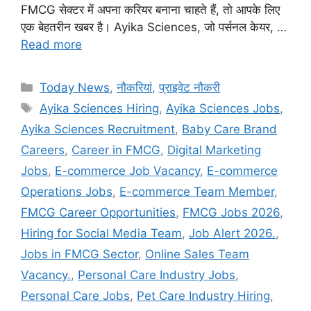
FMCG सेक्टर में अपना करियर बनाना चाहते हैं, तो आपके लिए
एक बेहतरीन खबर है। Ayika Sciences, जो पर्सनल केयर, …
Read more
Categories
Today News
,
नौकरियां
,
प्राइवेट नौकरी
Tags
Ayika Sciences Hiring
,
Ayika Sciences Jobs
,
Ayika Sciences Recruitment
,
Baby Care Brand
Careers
,
Career in FMCG
,
Digital Marketing
Jobs
,
E-commerce Job Vacancy
,
E-commerce
Operations Jobs
,
E-commerce Team Member
,
FMCG Career Opportunities
,
FMCG Jobs 2026
,
Hiring for Social Media Team
,
Job Alert 2026.
,
Jobs in FMCG Sector
,
Online Sales Team
Vacancy.
,
Personal Care Industry Jobs
,
Personal Care Jobs
,
Pet Care Industry Hiring
,