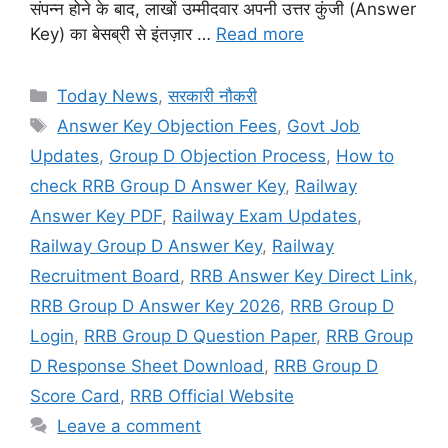
संपन्न होने के बाद, लाखों उम्मीदवार अपनी उत्तर कुंजी (Answer
Key) का बेसब्री से इंतज़ार …
Read more
Categories
Today News
,
सरकारी नौकरी
Tags
Answer Key Objection Fees
,
Govt Job
Updates
,
Group D Objection Process
,
How to
check RRB Group D Answer Key
,
Railway
Answer Key PDF
,
Railway Exam Updates
,
Railway Group D Answer Key
,
Railway
Recruitment Board
,
RRB Answer Key Direct Link
,
RRB Group D Answer Key 2026
,
RRB Group D
Login
,
RRB Group D Question Paper
,
RRB Group
D Response Sheet Download
,
RRB Group D
Score Card
,
RRB Official Website
Leave a comment