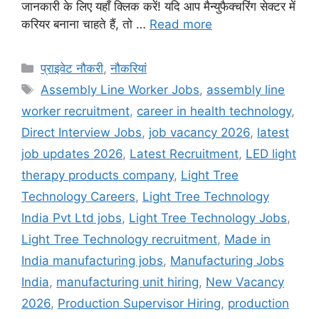
जानकारी के लिए यहाँ क्लिक करें! यदि आप मैन्युफैक्चरिंग सेक्टर में
करियर बनाना चाहते हैं, तो …
Read more
Categories
प्राइवेट नौकरी
,
नौकरियां
Tags
Assembly Line Worker Jobs
,
assembly line
worker recruitment
,
career in health technology
,
Direct Interview Jobs
,
job vacancy 2026
,
latest
job updates 2026
,
Latest Recruitment
,
LED light
therapy products company
,
Light Tree
Technology Careers
,
Light Tree Technology
India Pvt Ltd jobs
,
Light Tree Technology Jobs
,
Light Tree Technology recruitment
,
Made in
India manufacturing jobs
,
Manufacturing Jobs
India
,
manufacturing unit hiring
,
New Vacancy
2026
,
Production Supervisor Hiring
,
production