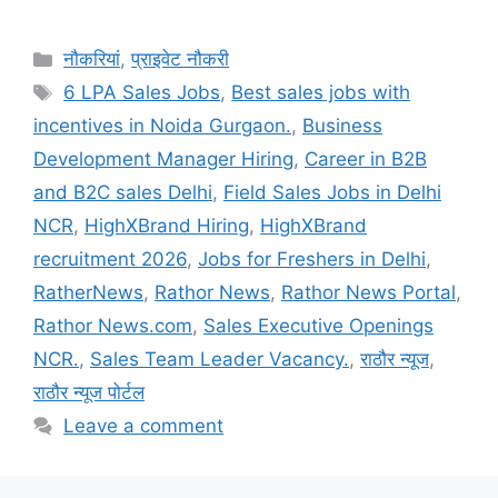
Categories
नौकरियां
,
प्राइवेट नौकरी
Tags
6 LPA Sales Jobs
,
Best sales jobs with
incentives in Noida Gurgaon.
,
Business
Development Manager Hiring
,
Career in B2B
and B2C sales Delhi
,
Field Sales Jobs in Delhi
NCR
,
HighXBrand Hiring
,
HighXBrand
recruitment 2026
,
Jobs for Freshers in Delhi
,
RatherNews
,
Rathor News
,
Rathor News Portal
,
Rathor News.com
,
Sales Executive Openings
NCR.
,
Sales Team Leader Vacancy.
,
राठौर न्यूज
,
राठौर न्यूज पोर्टल
Leave a comment