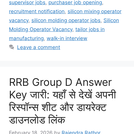
supervisor jobs
,
purchaser job opening
,
recruitment notification
,
silicon mixing operator
vacancy
,
silicon molding operator jobs
,
Silicon
Molding Operator Vacancy
,
tailor jobs in
manufacturing
,
walk-in interview
Leave a comment
RRB Group D Answer
Key जारी: यहाँ से देखें अपनी
रिस्पॉन्स शीट और डायरेक्ट
डाउनलोड लिंक
February 18, 2026
by
Rajendra Rathor