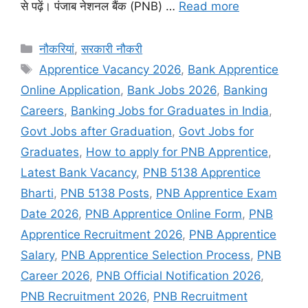
से पढ़ें। पंजाब नेशनल बैंक (PNB) …
Read more
Categories
नौकरियां
,
सरकारी नौकरी
Tags
Apprentice Vacancy 2026
,
Bank Apprentice
Online Application
,
Bank Jobs 2026
,
Banking
Careers
,
Banking Jobs for Graduates in India
,
Govt Jobs after Graduation
,
Govt Jobs for
Graduates
,
How to apply for PNB Apprentice
,
Latest Bank Vacancy
,
PNB 5138 Apprentice
Bharti
,
PNB 5138 Posts
,
PNB Apprentice Exam
Date 2026
,
PNB Apprentice Online Form
,
PNB
Apprentice Recruitment 2026
,
PNB Apprentice
Salary
,
PNB Apprentice Selection Process
,
PNB
Career 2026
,
PNB Official Notification 2026
,
PNB Recruitment 2026
,
PNB Recruitment