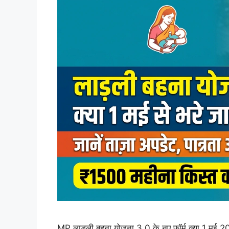
MP लाड़ली बहना योजना 3.0 के नए फॉर्म क्या 1 मई 20