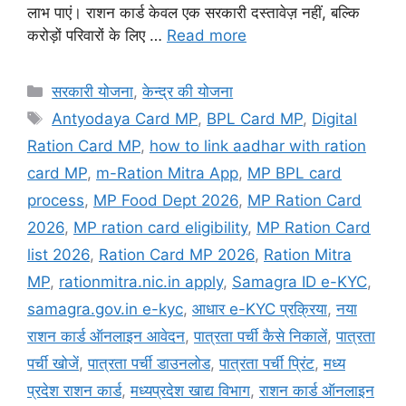
लाभ पाएं। राशन कार्ड केवल एक सरकारी दस्तावेज़ नहीं, बल्कि
करोड़ों परिवारों के लिए …
Read more
Categories
सरकारी योजना
,
केन्द्र की योजना
Tags
Antyodaya Card MP
,
BPL Card MP
,
Digital
Ration Card MP
,
how to link aadhar with ration
card MP
,
m-Ration Mitra App
,
MP BPL card
process
,
MP Food Dept 2026
,
MP Ration Card
2026
,
MP ration card eligibility
,
MP Ration Card
list 2026
,
Ration Card MP 2026
,
Ration Mitra
MP
,
rationmitra.nic.in apply
,
Samagra ID e-KYC
,
samagra.gov.in e-kyc
,
आधार e-KYC प्रक्रिया
,
नया
राशन कार्ड ऑनलाइन आवेदन
,
पात्रता पर्ची कैसे निकालें
,
पात्रता
पर्ची खोजें
,
पात्रता पर्ची डाउनलोड
,
पात्रता पर्ची प्रिंट
,
मध्य
प्रदेश राशन कार्ड
,
मध्यप्रदेश खाद्य विभाग
,
राशन कार्ड ऑनलाइन