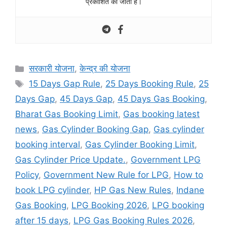
प्रकाशित की जाती है।
Categories
सरकारी योजना
,
केन्द्र की योजना
Tags
15 Days Gap Rule
,
25 Days Booking Rule
,
25
Days Gap
,
45 Days Gap
,
45 Days Gas Booking
,
Bharat Gas Booking Limit
,
Gas booking latest
news
,
Gas Cylinder Booking Gap
,
Gas cylinder
booking interval
,
Gas Cylinder Booking Limit
,
Gas Cylinder Price Update.
,
Government LPG
Policy
,
Government New Rule for LPG
,
How to
book LPG cylinder
,
HP Gas New Rules
,
Indane
Gas Booking
,
LPG Booking 2026
,
LPG booking
after 15 days
,
LPG Gas Booking Rules 2026
,