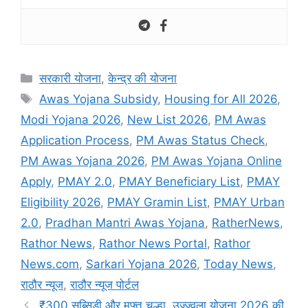
Categories
सरकारी योजना
,
केन्द्र की योजना
Tags
Awas Yojana Subsidy
,
Housing for All 2026
,
Modi Yojana 2026
,
New List 2026
,
PM Awas
Application Process
,
PM Awas Status Check
,
PM Awas Yojana 2026
,
PM Awas Yojana Online
Apply
,
PMAY 2.0
,
PMAY Beneficiary List
,
PMAY
Eligibility 2026
,
PMAY Gramin List
,
PMAY Urban
2.0
,
Pradhan Mantri Awas Yojana
,
RatherNews
,
Rathor News
,
Rathor News Portal
,
Rathor
News.com
,
Sarkari Yojana 2026
,
Today News
,
राठौर न्यूज
,
राठौर न्यूज पोर्टल
₹300 सब्सिडी और मुफ्त चूल्हा, उज्ज्वला योजना 2026 की