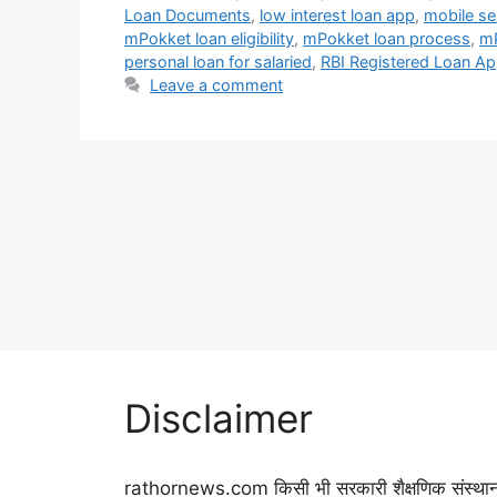
Loan Documents
,
low interest loan app
,
mobile se 
mPokket loan eligibility
,
mPokket loan process
,
mP
personal loan for salaried
,
RBI Registered Loan A
Leave a comment
Disclaimer
rathornews.com किसी भी सरकारी शैक्षणिक संस्था