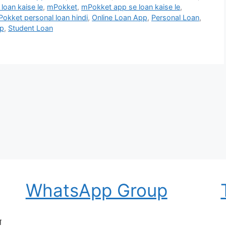
loan kaise le
,
mPokket
,
mPokket app se loan kaise le
,
okket personal loan hindi
,
Online Loan App
,
Personal Loan
,
pp
,
Student Loan
WhatsApp Group
न