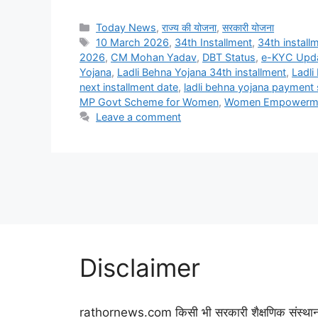
Categories
Today News
,
राज्य की योजना
,
सरकारी योजना
Tags
10 March 2026
,
34th Installment
,
34th instal
2026
,
CM Mohan Yadav
,
DBT Status
,
e-KYC Upda
Yojana
,
Ladli Behna Yojana 34th installment
,
Ladli
next installment date
,
ladli behna yojana payment
MP Govt Scheme for Women
,
Women Empowerm
Leave a comment
Disclaimer
rathornews.com किसी भी सरकारी शैक्षणिक संस्था