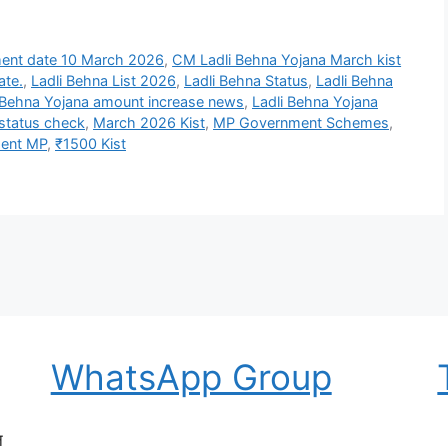
lment date 10 March 2026
,
CM Ladli Behna Yojana March kist
te.
,
Ladli Behna List 2026
,
Ladli Behna Status
,
Ladli Behna
 Behna Yojana amount increase news
,
Ladli Behna Yojana
 status check
,
March 2026 Kist
,
MP Government Schemes
,
ent MP
,
₹1500 Kist
WhatsApp Group
न