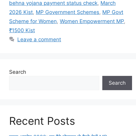
behna yojana payment status check
,
March
2026 Kist
,
MP Government Schemes
,
MP Govt
Scheme for Women
,
Women Empowerment MP
,
₹1500 Kist
Leave a comment
Search
Search
Recent Posts